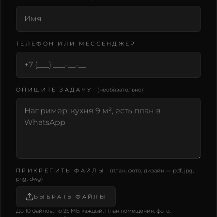
Не заполняйте это поле
Подтвердите e-mail
ТЕЛЕФОН ИЛИ МЕССЕНДЖЕР
ОПИШИТЕ ЗАДАЧУ
(необязательно)
ПРИКРЕПИТЬ ФАЙЛЫ
(план, фото, дизайн — pdf, jpg,
png, dwg)
ВЫБРАТЬ ФАЙЛЫ
До 10 файлов, по 25 МБ каждый. План помещения, фото,