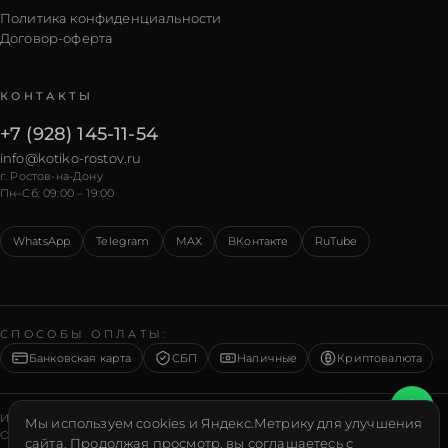
Политика конфиденциальности
Договор-оферта
КОНТАКТЫ
+7 (928) 145-11-54
info@kotiko-rostov.ru
г. Ростов-на-Дону
Пн–Сб: 09:00 – 19:00
WhatsApp
Telegram
MAX
ВКонтакте
RuTube
СПОСОБЫ ОПЛАТЫ
:
Банковская карта
СБП
Наличные
Криптовалюта
ИП
Коваленко Александр Геннадьевич
ИНН
151007261760
Мы используем cookies и Яндекс.Метрику для улучшения
ОГРНИП
323619600010300
сайта. Продолжая просмотр, вы соглашаетесь с