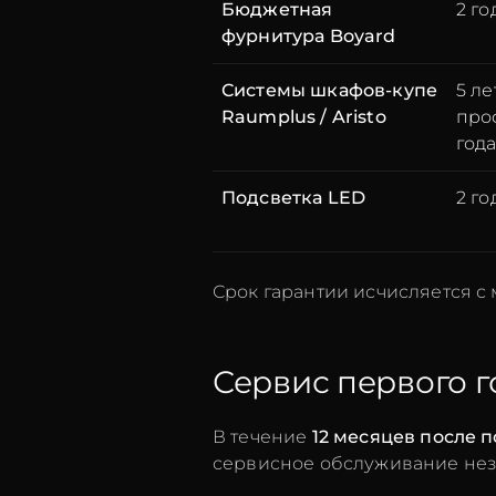
Бюджетная
2 го
фурнитура Boyard
Системы шкафов-купе
5 ле
Raumplus / Aristo
про
год
Подсветка LED
2 го
Срок гарантии исчисляется с
Сервис первого г
В течение
12 месяцев после 
сервисное обслуживание неза