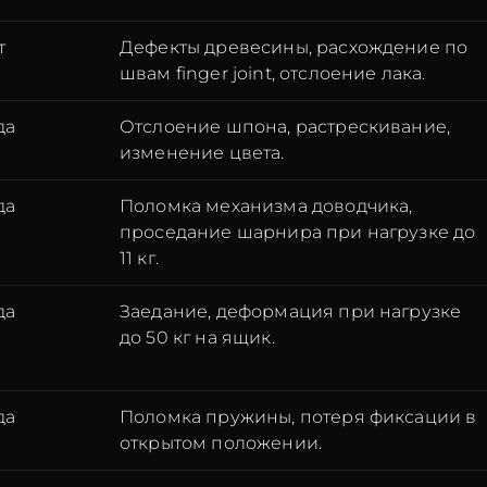
т
Дефекты древесины, расхождение по
швам finger joint, отслоение лака.
да
Отслоение шпона, растрескивание,
изменение цвета.
да
Поломка механизма доводчика,
проседание шарнира при нагрузке до
11 кг.
да
Заедание, деформация при нагрузке
до 50 кг на ящик.
да
Поломка пружины, потеря фиксации в
открытом положении.