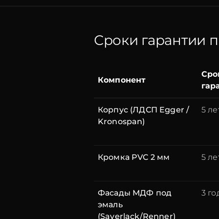
Сроки гарантии 
Сро
Компонент
гар
Корпус (ЛДСП Egger /
5 ле
Kronospan)
Кромка PVC 2 мм
5 ле
Фасады МДФ под
3 го
эмаль
(Sayerlack/Renner)