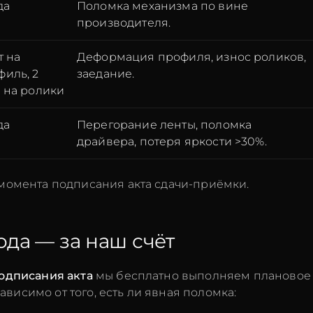
да
Поломка механизма по вине
производителя.
т на
Деформация профиля, износ роликов,
филь, 2
заедание.
а на ролики
да
Перегорание ленты, поломка
драйвера, потеря яркости >30%.
 момента подписания акта сдачи-приёмки.
ода — за наш счёт
подписания акта
мы бесплатно выполняем плановое
висимо от того, есть ли явная поломка: