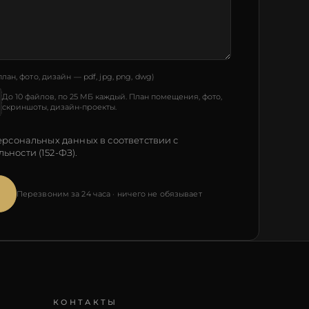
план, фото, дизайн — pdf, jpg, png, dwg)
До 10 файлов, по 25 МБ каждый. План помещения, фото,
скриншоты, дизайн-проекты.
ерсональных данных в соответствии с
льности
(152-ФЗ).
Перезвоним за 24 часа · ничего не обязывает
КОНТАКТЫ