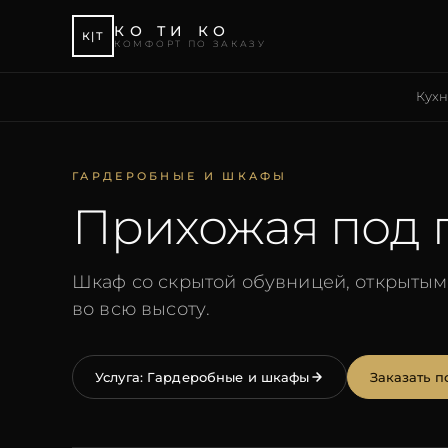
КО ТИ КО
К|Т
КОМФОРТ ПО ЗАКАЗУ
Кух
ГАРДЕРОБНЫЕ И ШКАФЫ
Прихожая под 
Шкаф со скрытой обувницей, открытым
во всю высоту.
Услуга:
Гардеробные и шкафы
Заказать п