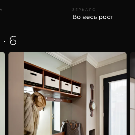
А
ЗЕРКАЛО
Во весь рост
 ·
6