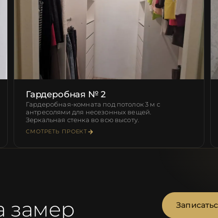
Гардеробная № 2
Гардеробная-комната под потолок 3 м с
антресолями для несезонных вещей.
Зеркальная стенка во всю высоту.
СМОТРЕТЬ ПРОЕКТ
а замер
Записатьс