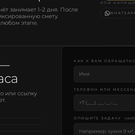
ИЛИ НАПИШИ
чёт занимает 1–2 дня. После
WHATSAP
фиксированную смету
 любом этапе.
 —
КАК К ВАМ ОБРАЩАТЬ
Не заполняйте это поле
Подтвердите e-mail
аса
ТЕЛЕФОН ИЛИ МЕССЕН
о или ссылку
ет.
ОПИШИТЕ ЗАДАЧУ
(необ