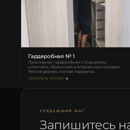
Гардеробная № 1
Просторная гардеробная с открытыми
штангами, обувницей и встроенным комодом.
Тёплое дерево, мягкая подсветка.
СМОТРЕТЬ ПРОЕКТ
СЛЕДУЮЩИЙ ШАГ
Запишитесь н